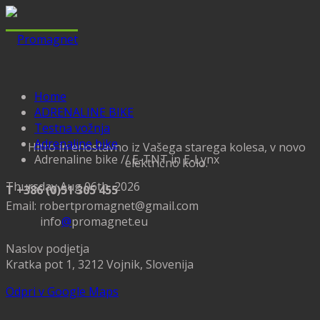
Home
ADRENALINE BIKE
Testna vožnja
Adrenaline bike
Hitro in enostavno iz Vašega starega kolesa, v novo
Adrenaline bike // E-TNT in E-Lynx
električno kolo.
Thursday Aug 06th, 2026
T +386 (0)51 305 455
Email: robertpromagnet@gmail.com
info
@
promagnet.eu
Naslov podjetja
Kratka pot 1, 3212 Vojnik, Slovenija
Odpri v Google Maps